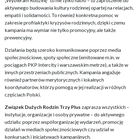
„Wybieram Rodzinę” to nie tylko hasło – to zaproszenie do
aktywnego budowania kultury rodzinnej opartej na relacjach,
empatii i solidarności. To również konkretna pomoc w
zakresie profilaktyki kryzysów rodzinnych, dzięki czemu
kampania ma wymiar nie tylko promocyjny, ale także
prewencyjny.
Działania będą szeroko komunikowane poprzez media
społecznościowe, spoty społeczne (emitowane m.in. w
pociągach PKP Intercity i warszawskim metrze), a także w
innych przestrzeniach publicznych. Kampania angażuje
również partnerów merytorycznych i lokalnych
koordynatorów, którzy pomogą w jej realizacji w różnych
częściach Polski.
Związek Dużych Rodzin Trzy Plus
zaprasza wszystkich –
instytucje, organizacje i osoby prywatne – do aktywnego
udziału: poprzez współorganizację wydarzeń, promocję
działań w mediach społecznościowych czy udział w
konkursach i inicjatywach kampanijnych.