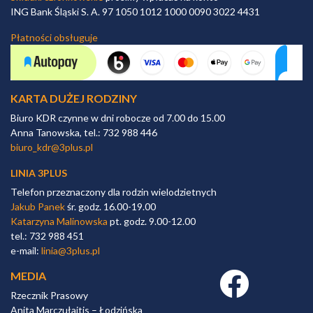
ING Bank Śląski S. A. 97 1050 1012 1000 0090 3022 4431
Płatności obsługuje
KARTA DUŻEJ RODZINY
Biuro KDR czynne w dni robocze od 7.00 do 15.00
Anna Tanowska, tel.: 732 988 446
biuro_kdr@3plus.pl
LINIA 3PLUS
Telefon przeznaczony dla rodzin wielodzietnych
Jakub Panek
śr. godz. 16.00-19.00
Katarzyna Malinowska
pt. godz. 9.00-12.00
tel.: 732 988 451
e-mail:
linia@3plus.pl
MEDIA
Facebook link
Rzecznik Prasowy
Anita Marczułajtis – Łodzińska