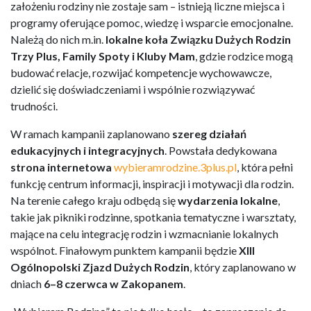
założeniu rodziny nie zostaje sam – istnieją liczne miejsca i
programy oferujące pomoc, wiedzę i wsparcie emocjonalne.
Należą do nich m.in.
lokalne koła Związku Dużych Rodzin
Trzy Plus, Family Spoty i Kluby Mam
, gdzie rodzice mogą
budować relacje, rozwijać kompetencje wychowawcze,
dzielić się doświadczeniami i wspólnie rozwiązywać
trudności.
W ramach kampanii zaplanowano
szereg działań
edukacyjnych i integracyjnych
. Powstała dedykowana
strona internetowa
wybieramrodzine.3plus.pl
, która pełni
funkcję centrum informacji, inspiracji i motywacji dla rodzin.
Na terenie całego kraju odbędą się
wydarzenia lokalne
,
takie jak pikniki rodzinne, spotkania tematyczne i warsztaty,
mające na celu integrację rodzin i wzmacnianie lokalnych
wspólnot. Finałowym punktem kampanii będzie
XIII
Ogólnopolski Zjazd Dużych Rodzin
, który zaplanowano w
dniach
6–8 czerwca w Zakopanem
.