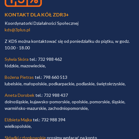
KONTAKT DLA KÓŁ ZDR3+
Koordynatorki Działalności Społecznej
kds@3plus.pl
Z KDS można kontaktować się od poniedziałku do piątku, w godz.
10.00 - 18.00
Sylwia Skóra
tel.: 732 988 462
łódzkie, mazowieckie,
Bożena Pietras
tel.: 798 660 513
lubelskie, małopolskie, podkarpackie, podlaskie, świętokrzyskie,
Aneta Dorobek
tel.: 732 988 437
dolnośląskie, kujawsko-pomorskie, opolskie, pomorskie, śląskie,
warmińsko-mazurskie, zachodniopomorskie,
Elżbieta Majka
tel.: 732 988 394
wielkopolskie,
Składki członkowskie
prosimy wpłacać na konto