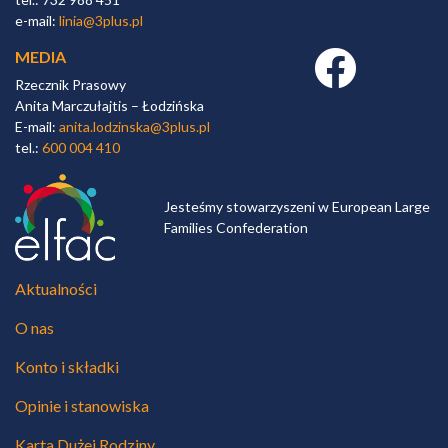
e-mail:
linia@3plus.pl
MEDIA
Facebook link
Rzecznik Prasowy
Anita Marczułajtis – Łodzińska
E-mail:
anita.lodzinska@3plus.pl
tel.:
600 004 410
Jesteśmy stowarzyszeni w European Large
Families Confederation
Aktualności
O nas
Konto i składki
Opinie i stanowiska
Karta Dużej Rodziny