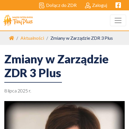
Facebo
Dołącz do ZDR
Zaloguj
Strona główna
Aktualności
Zmiany w Zarządzie ZDR 3 Plus
Zmiany w Zarządzie
ZDR 3 Plus
8 lipca 2025 r.