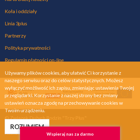
Koła i oddziały
Linia 3plus
Partnerzy
Polityka prywatności
Regulamin płatności on-line
Używamy plików cookies, aby ułatwić Ci korzystanie z
naszego serwisu oraz do celów statystycznych. Możesz
wyłączyć możliwość ich zapisu, zmieniając ustawienia Twojej
przeglądarki. Korzystanie z naszej strony bez zmiany
ustawień oznacza zgodę na przechowywanie cookies w
Twoim urządzeniu.
© Związek Dużych Rodzin "Trzy Plus"
Polityka prywatności
ROZUMIEM
Realizacja:
A.Net.pl
Wspieraj nas za darmo