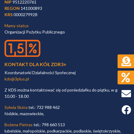
NIP
9512220761
REGON
141000893
KRS
0000279928
Mamy status
Organizacji Pożytku Publicznego
KONTAKT DLA KÓŁ ZDR3+
Koordynatorki Działalności Społecznej
kds@3plus.pl
Z KDS można kontaktować się od poniedziałku do piątku, w godz.
10.00 - 18.00
Sylwia Skóra
tel.: 732 988 462
Faceb
łódzkie, mazowieckie,
Bożena Pietras
tel.: 798 660 513
lubelskie, małopolskie, podkarpackie, podlaskie, świętokrzyskie,